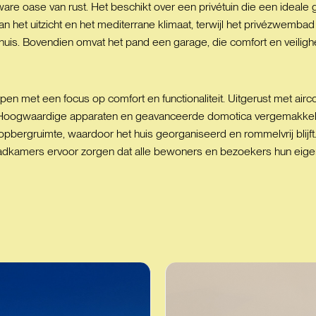
 ware oase van rust. Het beschikt over een privétuin die een ideale
an het uitzicht en het mediterrane klimaat, terwijl het privézwemba
huis. Bovendien omvat het pand een garage, die comfort en veilighe
worpen met een focus op comfort en functionaliteit. Uitgerust met ai
Hoogwaardige apparaten en geavanceerde domotica vergemakkelijken
bergruimte, waardoor het huis georganiseerd en rommelvrij blijft
 badkamers ervoor zorgen dat alle bewoners en bezoekers hun eige