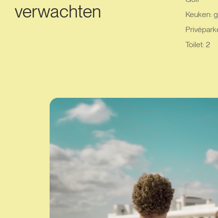
verwachten
Keuken: g
Privépark
Toilet: 2