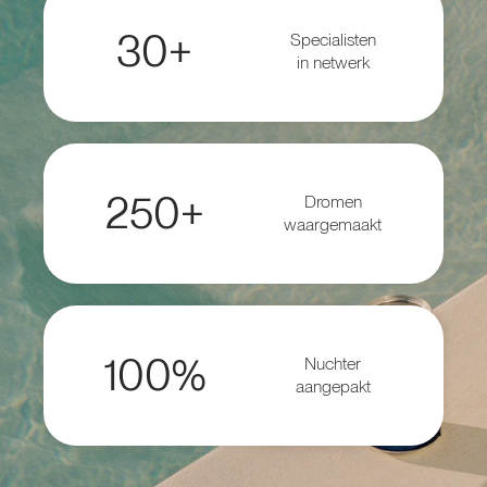
30+
Specialisten
in netwerk
250+
Dromen
waargemaakt
100%
Nuchter
aangepakt