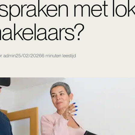
fspraken met lo
akelaars?
r admin
25/02/2026
6 minuten leestijd