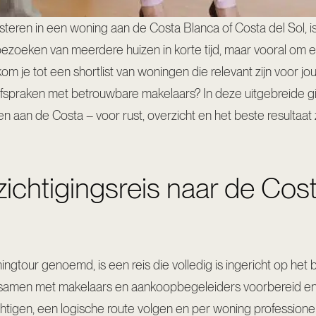
eren in een woning aan de Costa Blanca of Costa del Sol, is
bezoeken van meerdere huizen in korte tijd, maar vooral om effi
m je tot een shortlist van woningen die relevant zijn voor jou
ef afspraken met betrouwbare makelaars? In deze uitgebreide 
n aan de Costa
– voor rust, overzicht en het beste resultaat 
ezichtigingsreis naar de Co
oningtour genoemd, is een reis die volledig is ingericht op h
 samen met makelaars en aankoopbegeleiders voorbereid en u
gen, een logische route volgen en per woning professionele