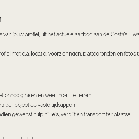
n
 van jouw profiel, uit het actuele aanbod aan de Costa’s – 
iel met o.a. locatie, voorzieningen, plattegronden en foto’s (
iet onnodig heen en weer hoeft te reizen
s per object op vaste tijdstippen
en gewenst hulp bij reis, verblijf en transport ter plaatse