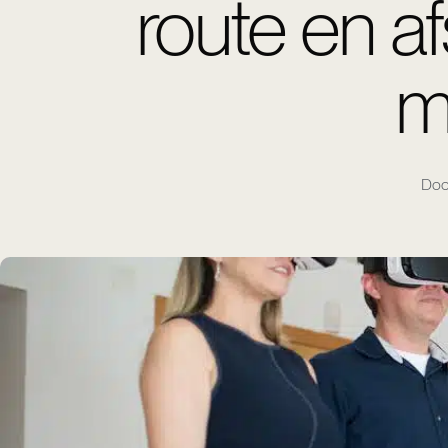
route en a
m
Doo