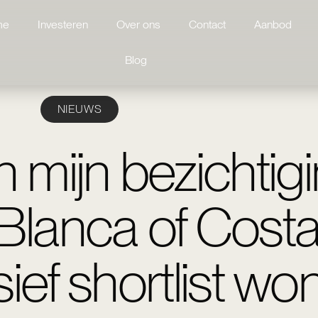
me
Investeren
Over ons
Contact
Aanbod
Blog
NIEUWS
n mijn bezichtig
Blanca of Costa
sief shortlist wo