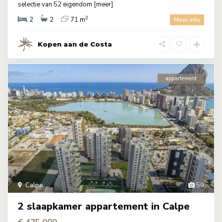
selectie van 52 eigendom
[meer]
2
2
2
71 m
Meer info
Kopen aan de Costa
appartement
Calpe
50
2 slaapkamer appartement in Calpe