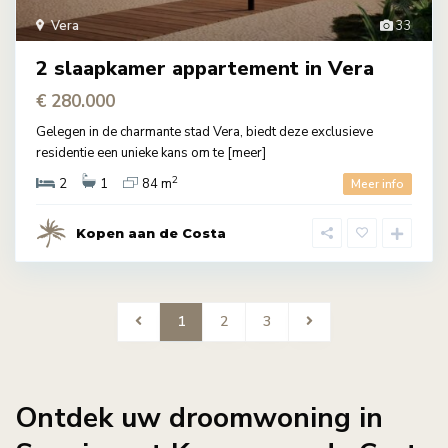
Vera
33
2 slaapkamer appartement in Vera
€ 280.000
Gelegen in de charmante stad Vera, biedt deze exclusieve
residentie een unieke kans om te
[meer]
2
2
1
84 m
Meer info
Kopen aan de Costa
1
2
3
Ontdek uw droomwoning in