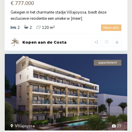
€ 777.000
Gelegen in het charmante stadje Villajoyosa, biedt deze
exclusieve residentie een unieke w
[meer]
2
2
2
120 m
Meer info
Kopen aan de Costa
appartement
Villajoyosa
23