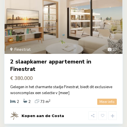
Finestrat
20
2 slaapkamer appartement in
Finestrat
€ 380.000
Gelegen in het charmante stadje Finestrat, biedt dit exclusieve
wooncomplex een selectie v
[meer]
2
2
2
73 m
Meer info
Kopen aan de Costa