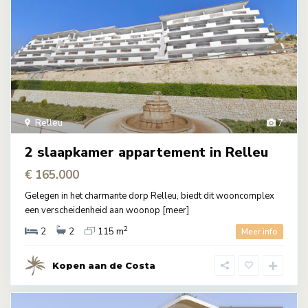
Relleu
7
2 slaapkamer appartement in Relleu
€ 165.000
Gelegen in het charmante dorp Relleu, biedt dit wooncomplex
een verscheidenheid aan woonop
[meer]
2
2
2
115 m
Meer info
Kopen aan de Costa