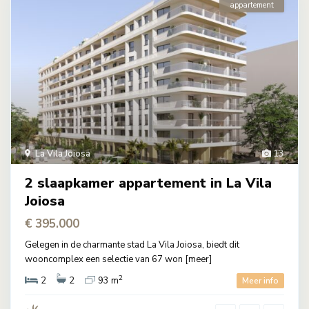
appartement
La Vila Joiosa
13
2 slaapkamer appartement in La Vila
Joiosa
€ 395.000
Gelegen in de charmante stad La Vila Joiosa, biedt dit
wooncomplex een selectie van 67 won
[meer]
2
2
2
93 m
Meer info