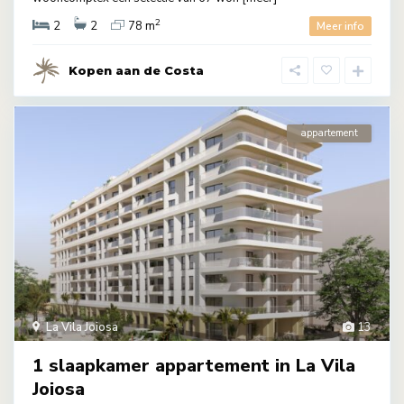
2
2
2
78 m
Meer info
Kopen aan de Costa
appartement
La Vila Joiosa
13
1 slaapkamer appartement in La Vila
Joiosa