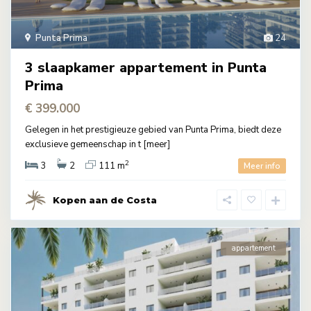
Punta Prima
24
3 slaapkamer appartement in Punta
Prima
€ 399.000
Gelegen in het prestigieuze gebied van Punta Prima, biedt deze
exclusieve gemeenschap in t
[meer]
2
3
2
111 m
Meer info
Kopen aan de Costa
appartement