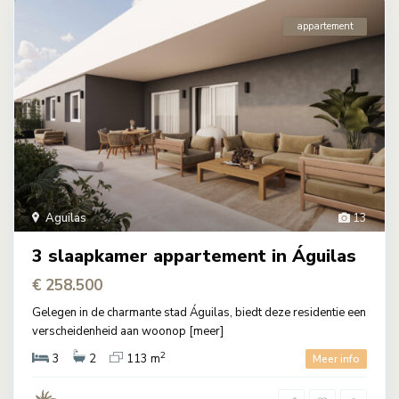
appartement
Aguilas
13
3 slaapkamer appartement in Águilas
€ 258.500
Gelegen in de charmante stad Águilas, biedt deze residentie een
verscheidenheid aan woonop
[meer]
2
3
2
113 m
Meer info