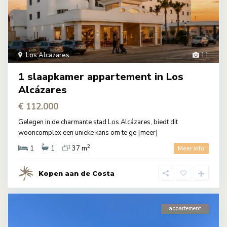
Los Alcazares
11
1 slaapkamer appartement in Los
Alcázares
€ 112.000
Gelegen in de charmante stad Los Alcázares, biedt dit
wooncomplex een unieke kans om te ge
[meer]
2
1
1
37 m
Meer info
Kopen aan de Costa
appartement