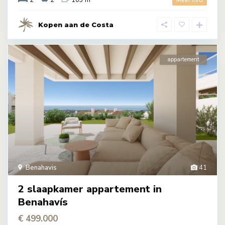
2
2
103 m
Meer info
Kopen aan de Costa
appartement
Benahavis
41
2 slaapkamer appartement in
Benahavís
€ 499.000