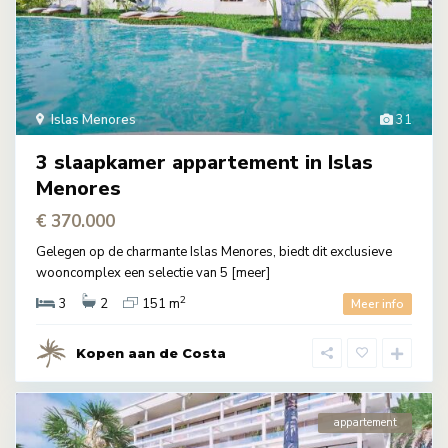
Islas Menores
31
3 slaapkamer appartement in Islas
Menores
€ 370.000
Gelegen op de charmante Islas Menores, biedt dit exclusieve
wooncomplex een selectie van 5
[meer]
2
3
2
151 m
Meer info
Kopen aan de Costa
appartement