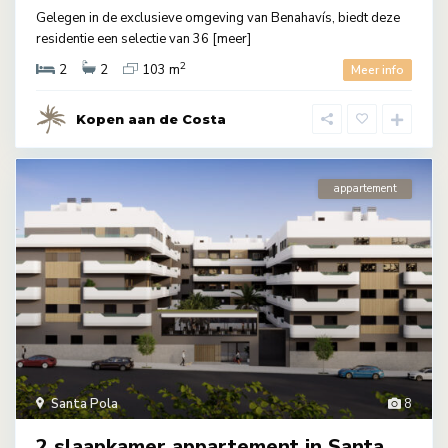
Gelegen in de exclusieve omgeving van Benahavís, biedt deze
residentie een selectie van 36
[meer]
2
2
2
103 m
Meer info
Kopen aan de Costa
appartement
Santa Pola
8
2 slaapkamer appartement in Santa