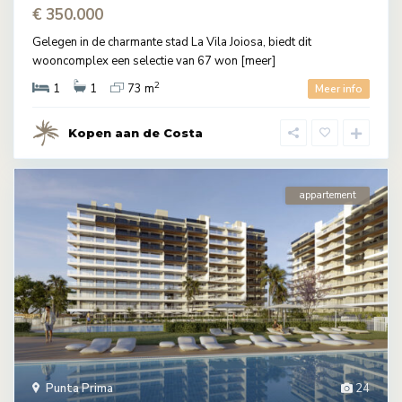
€ 350.000
Gelegen in de charmante stad La Vila Joiosa, biedt dit
wooncomplex een selectie van 67 won
[meer]
2
1
1
73 m
Meer info
Kopen aan de Costa
appartement
Punta Prima
24