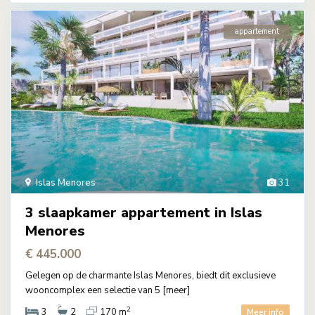
appartement
Islas Menores
31
3 slaapkamer appartement in Islas
Menores
€ 445.000
Gelegen op de charmante Islas Menores, biedt dit exclusieve
wooncomplex een selectie van 5
[meer]
2
3
2
170 m
Meer info