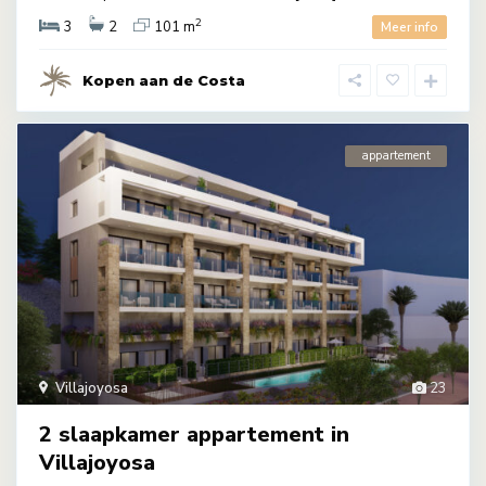
2
3
2
101 m
Meer info
Kopen aan de Costa
appartement
Villajoyosa
23
2 slaapkamer appartement in
Villajoyosa