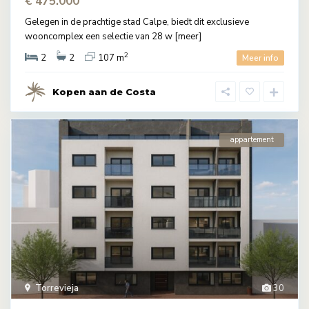
€ 475.000
Gelegen in de prachtige stad Calpe, biedt dit exclusieve
wooncomplex een selectie van 28 w
[meer]
2
2
2
107 m
Meer info
Kopen aan de Costa
appartement
Torrevieja
30