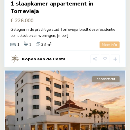
1 slaapkamer appartement in
Torrevieja
€ 226.000
Gelegen in de prachtige stad Torrevieja, biedt deze residentie
een selectie van woningen,
[meer]
2
1
1
38 m
Meer info
Kopen aan de Costa
appartement