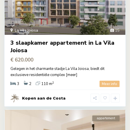
La Vila Joiosa
15
3 slaapkamer appartement in La Vila
Joiosa
€ 620.000
Gelegen in het charmante stadje La Vila Joiosa, biedt dit
exclusieve residentiële complex
[meer]
2
3
2
110 m
Meer info
Kopen aan de Costa
appartement