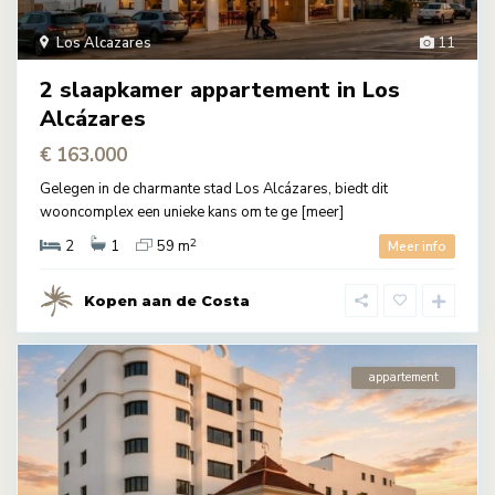
Los Alcazares
11
2 slaapkamer appartement in Los
Alcázares
€ 163.000
Gelegen in de charmante stad Los Alcázares, biedt dit
wooncomplex een unieke kans om te ge
[meer]
2
2
1
59 m
Meer info
Kopen aan de Costa
appartement