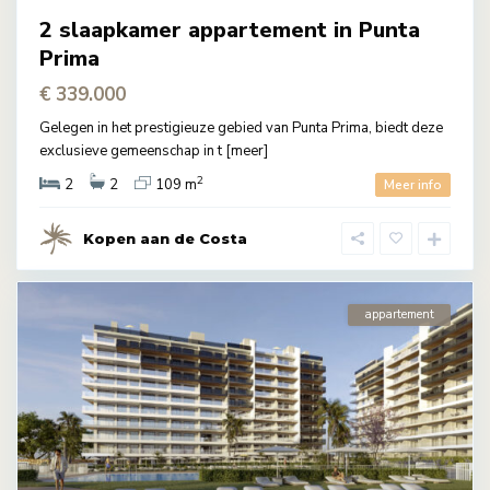
2 slaapkamer appartement in Punta
Prima
€ 339.000
Gelegen in het prestigieuze gebied van Punta Prima, biedt deze
exclusieve gemeenschap in t
[meer]
2
2
2
109 m
Meer info
Kopen aan de Costa
appartement