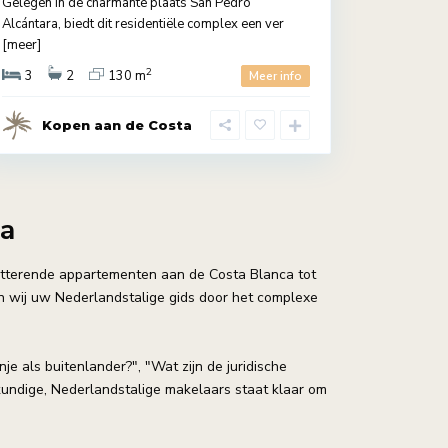
Gelegen in de charmante plaats San Pedro
Alcántara, biedt dit residentiële complex een ver
[meer]
2
3
2
130 m
Meer info
Kopen aan de Costa
ta
itterende appartementen aan de Costa Blanca tot
ijn wij uw Nederlandstalige gids door het complexe
e als buitenlander?", "Wat zijn de juridische
kundige, Nederlandstalige makelaars staat klaar om