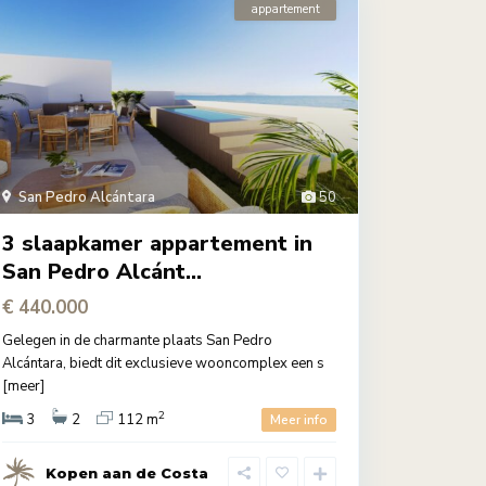
appartement
San Pedro Alcántara
50
3 slaapkamer appartement in
San Pedro Alcánt...
€ 440.000
Gelegen in de charmante plaats San Pedro
Alcántara, biedt dit exclusieve wooncomplex een s
[meer]
2
3
2
112 m
Meer info
Kopen aan de Costa