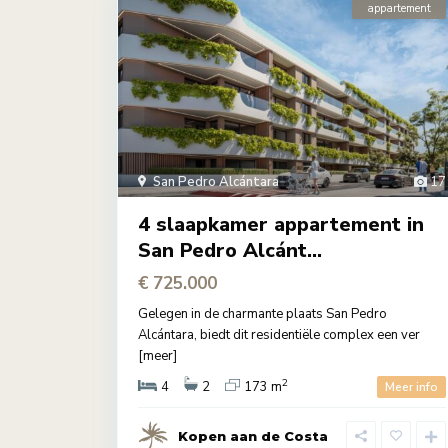
appartement
San Pedro Alcántara
17
4 slaapkamer appartement in
San Pedro Alcánt...
€ 725.000
Gelegen in de charmante plaats San Pedro
Alcántara, biedt dit residentiële complex een ver
[meer]
2
4
2
173 m
Meer info
Kopen aan de Costa