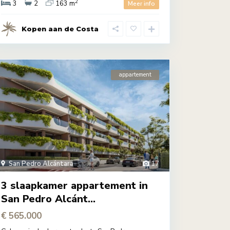
2
3
2
163 m
Meer info
Kopen aan de Costa
appartement
San Pedro Alcántara
17
3 slaapkamer appartement in
San Pedro Alcánt...
€ 565.000