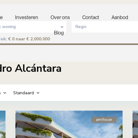
e
Investeren
Over ons
Contact
Aanbod
t woning
Regio
Blog
€ 0 naar € 2.000.000
eik:
dro Alcántara
a
Standaard
penthouse