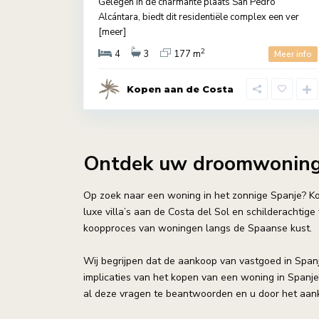
Gelegen in de charmante plaats San Pedro
Alcántara, biedt dit residentiële complex een ver
[meer]
2
4
3
177 m
Meer info
Kopen aan de Costa
Ontdek uw droomwoning 
Op zoek naar een woning in het zonnige Spanje? K
luxe villa’s aan de Costa del Sol en schilderachtig
koopproces van woningen langs de Spaanse kust.
Wij begrijpen dat de aankoop van vastgoed in Spanje
implicaties van het kopen van een woning in Spanje
al deze vragen te beantwoorden en u door het aank