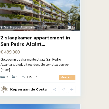
San Pedro Alcántara
17
2 slaapkamer appartement in
San Pedro Alcánt...
€ 499.000
Gelegen in de charmante plaats San Pedro
Alcántara, biedt dit residentiële complex een ver
[meer]
2
2
1
115 m
Meer info
Kopen aan de Costa