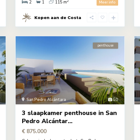
2
2
1
115 m
Meer info
Kopen aan de Costa
penthouse
San Pedro Alcántara
50
3 slaapkamer penthouse in San
Pedro Alcántar...
€ 875.000