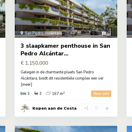
San Pedro Alcántara
17
3 slaapkamer penthouse in San
Pedro Alcántar...
€ 1.150.000
Gelegen in de charmante plaats San Pedro
Alcántara, biedt dit residentiële complex een ver
[meer]
2
3
3
167 m
Meer info
Kopen aan de Costa