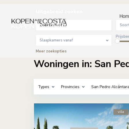
Uitgebreid zoeken
Hom
Soor
Prijsber
Slaapkamers vanaf
Meer zoekopties
Woningen in: San Pe
Types
Provincies
San Pedro Alcántar
villa