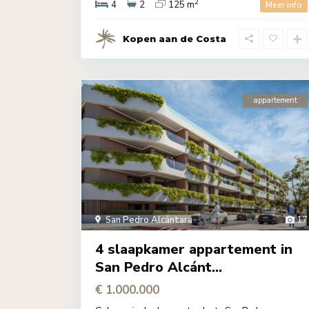
2
4
2
125 m
Meer info
Kopen aan de Costa
appartement
San Pedro Alcántara
17
4 slaapkamer appartement in
San Pedro Alcánt...
€ 1.000.000