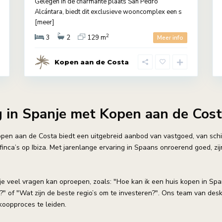
Gelegen in de charmante plaats San Pedro
Alcántara, biedt dit exclusieve wooncomplex een s
[meer]
2
3
2
129 m
Meer info
Kopen aan de Costa
in Spanje met Kopen aan de Cos
open aan de Costa biedt een uitgebreid aanbod van vastgoed, van sch
e finca’s op Ibiza. Met jarenlange ervaring in Spaans onroerend goed, z
 veel vragen kan oproepen, zoals: "Hoe kan ik een huis kopen in Spanj
?" of "Wat zijn de beste regio’s om te investeren?". Ons team van des
oopproces te leiden.