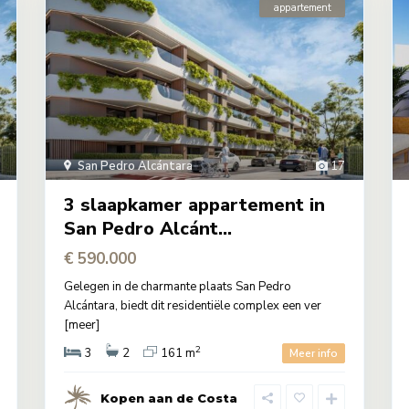
appartement
San Pedro Alcántara
17
3 slaapkamer appartement in
San Pedro Alcánt...
€ 590.000
Gelegen in de charmante plaats San Pedro
Alcántara, biedt dit residentiële complex een ver
[meer]
2
3
2
161 m
Meer info
Kopen aan de Costa