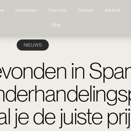
me
Investeren
Over ons
Contact
Aanbod
Blog
NIEUWS
vonden in Span
onderhandeling
 je de juiste pri