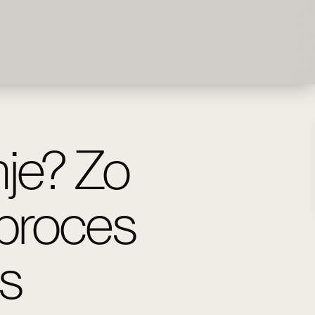
je? Zo
sproces
js