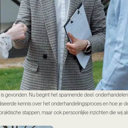
is gevonden. Nu begint het spannende deel: onderhandelen ov
iseerde kennis over het onderhandelingsproces en hoe je de j
praktische stappen, maar ook persoonlijke inzichten die wij a