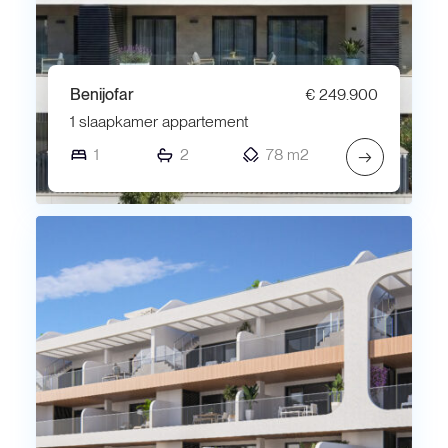
Benijofar
€ 249.900
1 slaapkamer appartement
1
2
78 m2
→