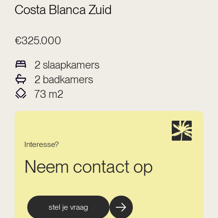
Costa Blanca Zuid
€325.000
2
slaapkamers
2
badkamers
73
m2
Interesse?
Neem contact op
stel je vraag