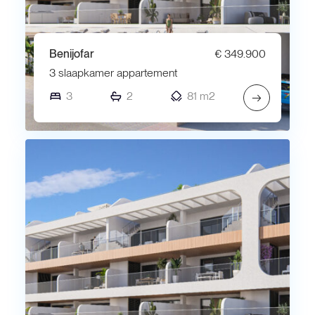
Benijofar
€ 349.900
3 slaapkamer appartement
3
2
81 m2
→