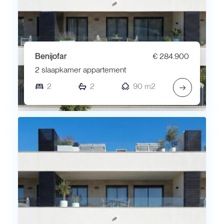
Benijofar
€ 284.900
2 slaapkamer appartement
2
2
90 m2
→