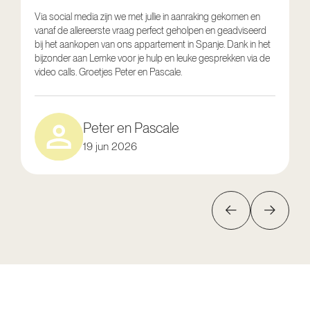
Via social media zijn we met jullie in aanraking gekomen en
vanaf de allereerste vraag perfect geholpen en geadviseerd
V
bij het aankopen van ons appartement in Spanje. Dank in het
o
bijzonder aan Lemke voor je hulp en leuke gesprekken via de
g
video calls. Groetjes Peter en Pascale.
e
Peter en Pascale
19 jun 2026