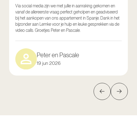
Via social media zijn we met jullie in aanraking gekomen en
vanaf de allereerste vraag perfect geholpen en geadviseerd
V
bij het aankopen van ons appartement in Spanje. Dank in het
o
bijzonder aan Lemke voor je hulp en leuke gesprekken via de
g
video calls. Groetjes Peter en Pascale.
e
Peter en Pascale
19 jun 2026