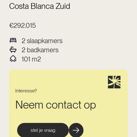
Costa Blanca Zuid
€292.015
2
slaapkamers
2
badkamers
101
m2
Interesse?
Neem contact op
stel je vraag