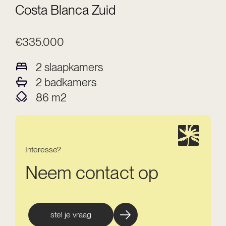
Costa Blanca Zuid
€335.000
2
slaapkamers
2
badkamers
86
m2
Interesse?
Neem contact op
stel je vraag