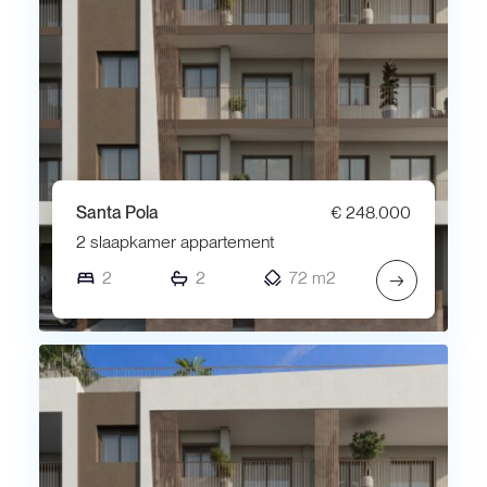
Santa Pola
€ 248.000
2 slaapkamer appartement
2
2
72 m2
→