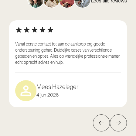
Lees alle reviews
W
Vanaf eerste contact tot aan de aankoop erg goede
m
ondersteuning gehad. Duidelijke cases van verschillende
S
gebieden en opties. Alles op vriendelijke professionele manier,
u
echt oprecht advies en hulp.
p
Mees Hazeleger
4 jun 2026