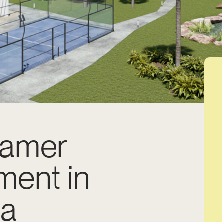
kamer
ment in
ja