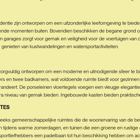
entie zijn ontworpen om een uitzonderlijke leefomgeving te bieden
nde momenten buiten. Bovendien beschikken de begane grond over e
 garages zorgt voor gemak en veiligheid voor de voertuigen van 
 genieten van kustwandelingen en watersportactiviteiten.
s zorgvuldig ontworpen om een moderne en uitnodigende sfeer te
 en twee badkamers, wat voldoende ruimte biedt voor gezinnen of 
randeert. De porseleinen vloertegels voegen een vleugje elegantie 
ra niveau van gemak bieden. Ingebouwde kasten bieden praktische
TES
 reeks gemeenschappelijke ruimtes die de woonervaring van de b
n tijdens warme zomerdagen, en tuinen die een groene en rustige 
jl sportliefhebbers een padelbaan tot hun beschikking hebben om act