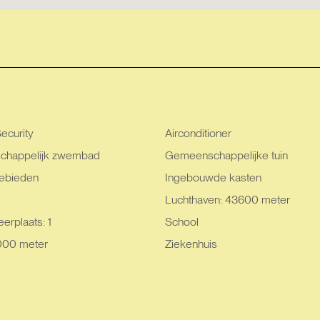
ecurity
Airconditioner
happelijk zwembad
Gemeenschappelijke tuin
ebieden
Ingebouwde kasten
Luchthaven: 43600 meter
erplaats: 1
School
000 meter
Ziekenhuis