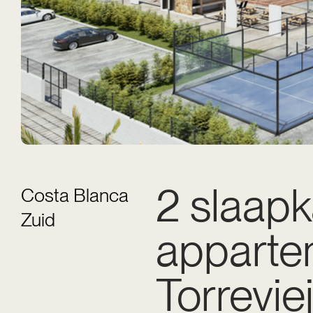
2 slaap
Costa Blanca
Zuid
apparte
Torrevie