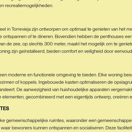
 en recreatiemogelijkheden.
ieel in Torrevieja zijn ontworpen om optimaal te genieten van het
 te ontspannen of te dineren. Bovendien hebben de penthouses een 
d van de zee, op slechts 300 meter, maakt het mogelijk om te genie
woning zijn geïnstalleerd, bieden comfort en veiligheid door eenvoud
een moderne en functionele omgeving te bieden. Elke woning bes
zinnen of koppels. Ingebouwde kasten optimaliseren de opslagruimte,
deert. De aanwezigheid van huishoudelijke apparaten vergemakkel
e elementen, gecombineerd met een eigentijds ontwerp, creëren een
TES
elijke gemeenschappelijke ruimtes, waaronder een gemeenschappe
waar bewoners kunnen ontspannen en socialiseren. Deze facilite