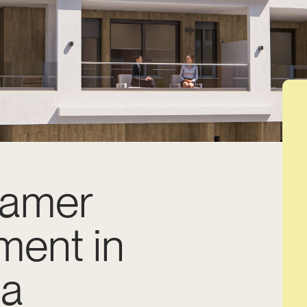
kamer
ment in
ja