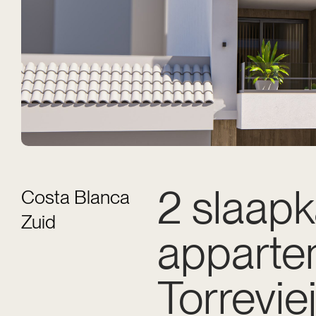
2 slaap
Costa Blanca
Zuid
apparte
Torrevie