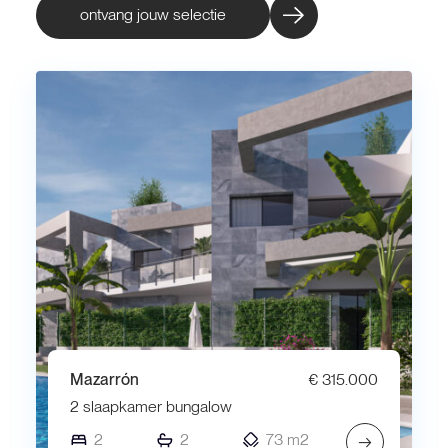
ontvang jouw selectie
Mazarrón
€ 315.000
2 slaapkamer bungalow
2
2
73 m2
→