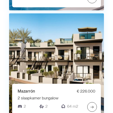
Mazarrón
€ 226.000
2 slaapkamer bungalow
2
2
64 m2
→