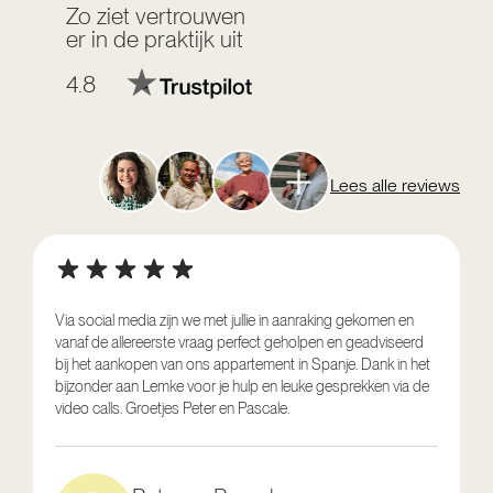
Zo ziet vertrouwen
er in de praktijk uit
4.8
Lees alle reviews
Via social media zijn we met jullie in aanraking gekomen en
vanaf de allereerste vraag perfect geholpen en geadviseerd
V
bij het aankopen van ons appartement in Spanje. Dank in het
o
bijzonder aan Lemke voor je hulp en leuke gesprekken via de
g
video calls. Groetjes Peter en Pascale.
e