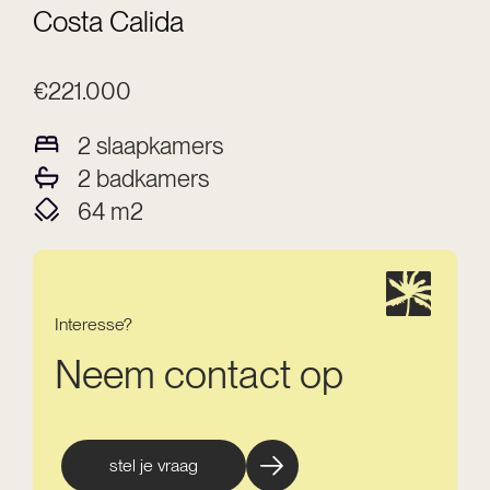
Costa Calida
€221.000
2
slaapkamers
2
badkamers
64
m2
Interesse?
Neem contact op
stel je vraag