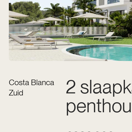
2 slaap
Costa Blanca
Zuid
penthous