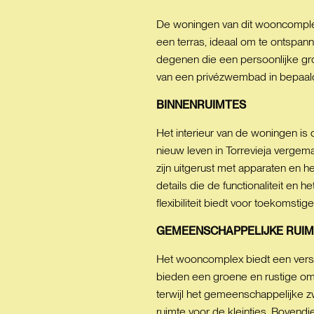
De woningen van dit wooncomplex
een terras, ideaal om te ontspan
degenen die een persoonlijke gro
van een privézwembad in bepaalde
BINNENRUIMTES
Het interieur van de woningen is
nieuw leven in Torrevieja vergem
zijn uitgerust met apparaten en h
details die de functionaliteit en
flexibiliteit biedt voor toekomstig
GEMEENSCHAPPELIJKE
RUIM
Het wooncomplex biedt een vers
bieden een groene en rustige om
terwijl het gemeenschappelijke z
ruimte voor de kleintjes. Bovend