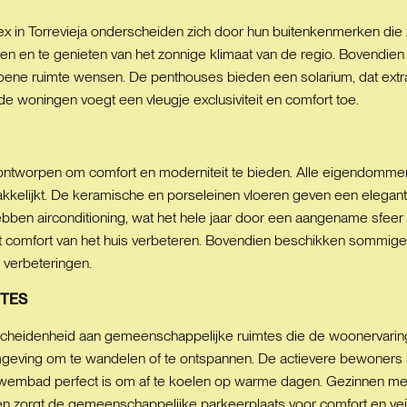
 in Torrevieja onderscheiden zich door hun buitenkenmerken die 
nen en te genieten van het zonnige klimaat van de regio. Bovendie
ene ruimte wensen. De penthouses bieden een solarium, dat extra r
 woningen voegt een vleugje exclusiviteit en comfort toe.
 ontworpen om comfort en moderniteit te bieden. Alle eigendommen
akkelijkt. De keramische en porseleinen vloeren geven een elegant
ebben airconditioning, wat het hele jaar door een aangename sfeer 
 het comfort van het huis verbeteren. Bovendien beschikken sommige 
e verbeteringen.
TES
cheidenheid aan gemeenschappelijke ruimtes die de woonervaring
geving om te wandelen of te ontspannen. De actievere bewoners 
wembad perfect is om af te koelen op warme dagen. Gezinnen met 
ien zorgt de gemeenschappelijke parkeerplaats voor comfort en ve