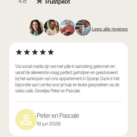
4.8
Lees alle reviews
Via social media zijn we met jullie in aanraking gekomen en
vanaf de allereerste vraag perfect geholpen en geadviseerd
V
bij het aankopen van ons appartement in Spanje. Dank in het
o
bijzonder aan Lemke voor je hulp en leuke gesprekken via de
g
video calls. Groetjes Peter en Pascale.
e
Peter en Pascale
19 jun 2026