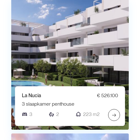
La Nucia
€ 526.100
3 slaapkamer penthouse
3
2
223 m2
→