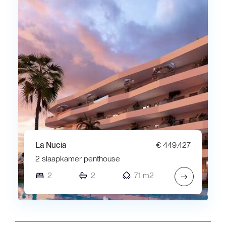
La Nucia
€ 449.427
2 slaapkamer penthouse
2
2
71 m2
→