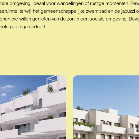
de omgeving, ideaal voor wandelingen of rustige momenten. Bewo
ssruimte, terwijl het gemeenschappelijke zwembad en de jacuzzi
enen die willen genieten van de zon in een sociale omgeving. Bove
 hele gezin garandeert.