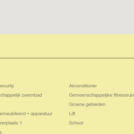
ecurity
Airconditioner
happelijk zwembad
Gemeenschappelijke fitnessrui
Groene gebieden
emeubileerd + apparatuur
Lift
erplaats: 1
School
s