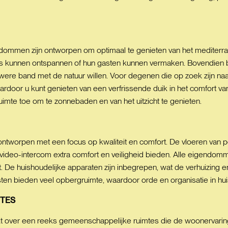
ommen zijn ontworpen om optimaal te genieten van het mediterrane
s kunnen ontspannen of hun gasten kunnen vermaken. Bovendien b
ere band met de natuur willen. Voor degenen die op zoek zijn naar
door u kunt genieten van een verfrissende duik in het comfort va
mte toe om te zonnebaden en van het uitzicht te genieten.
 ontworpen met een focus op kwaliteit en comfort. De vloeren van p
e video-intercom extra comfort en veiligheid bieden. Alle eigendomme
De huishoudelijke apparaten zijn inbegrepen, wat de verhuizing e
en bieden veel opbergruimte, waardoor orde en organisatie in hui
TES
kt over een reeks gemeenschappelijke ruimtes die de woonervari