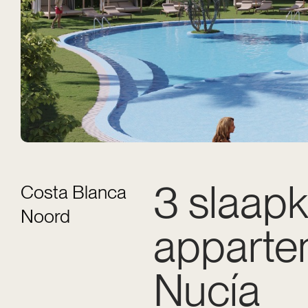
3 slaap
Costa Blanca
Noord
apparte
Nucía