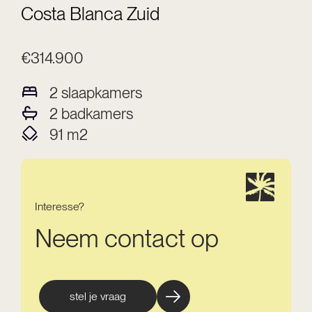
Costa Blanca Zuid
€314.900
2
slaapkamers
2
badkamers
91
m2
Interesse?
Neem contact op
stel je vraag