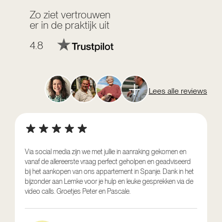
Zo ziet vertrouwen
er in de praktijk uit
4.8
Lees alle reviews
Via social media zijn we met jullie in aanraking gekomen en
vanaf de allereerste vraag perfect geholpen en geadviseerd
V
bij het aankopen van ons appartement in Spanje. Dank in het
o
bijzonder aan Lemke voor je hulp en leuke gesprekken via de
g
video calls. Groetjes Peter en Pascale.
e