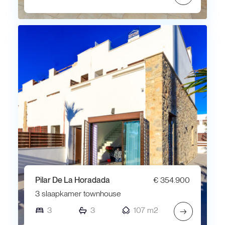
Pilar De La Horadada
€ 354.900
3 slaapkamer townhouse
3
3
107 m2
→