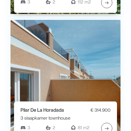
3
2
112 m2
→
Pilar De La Horadada
€ 314.900
3 slaapkamer townhouse
3
2
81 m2
→