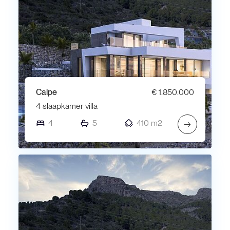
Calpe
€ 1.850.000
4 slaapkamer villa
4
5
410 m2
→