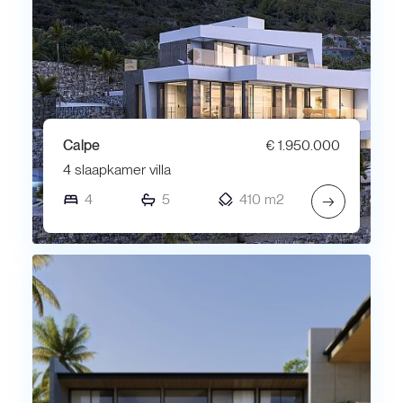
Calpe
€ 1.950.000
4 slaapkamer villa
4
5
410 m2
→