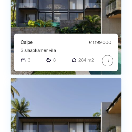
Calpe
€ 1.199.000
3 slaapkamer villa
3
3
284 m2
→