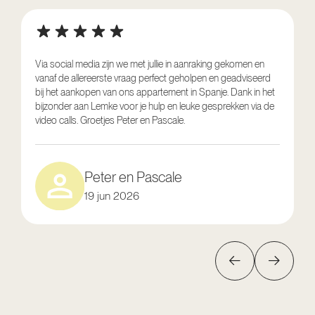
Via social media zijn we met jullie in aanraking gekomen en
vanaf de allereerste vraag perfect geholpen en geadviseerd
V
bij het aankopen van ons appartement in Spanje. Dank in het
o
bijzonder aan Lemke voor je hulp en leuke gesprekken via de
g
video calls. Groetjes Peter en Pascale.
e
Peter en Pascale
19 jun 2026