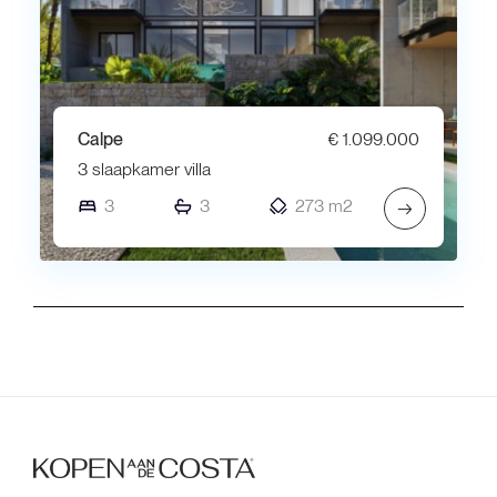
Calpe
€ 1.099.000
3 slaapkamer villa
3
3
273 m2
→