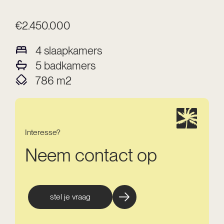
€2.450.000
4
slaapkamers
5
badkamers
786
m2
Interesse?
Neem contact op
stel je vraag