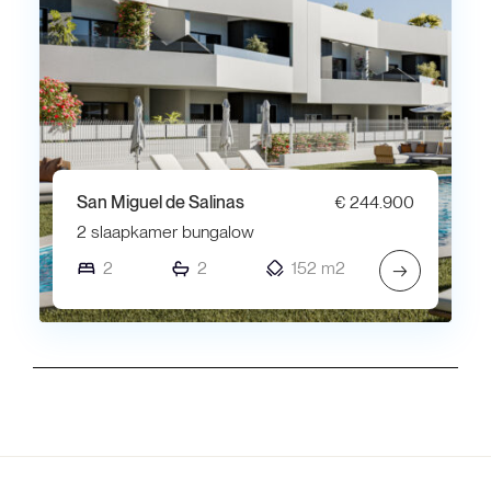
San Miguel de Salinas
€ 244.900
2 slaapkamer bungalow
2
2
152 m2
→