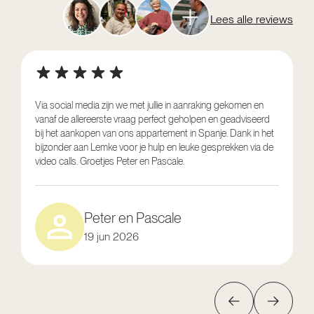
Lees alle reviews
Via social media zijn we met jullie in aanraking gekomen en
vanaf de allereerste vraag perfect geholpen en geadviseerd
V
bij het aankopen van ons appartement in Spanje. Dank in het
o
bijzonder aan Lemke voor je hulp en leuke gesprekken via de
g
video calls. Groetjes Peter en Pascale.
e
Peter en Pascale
19 jun 2026