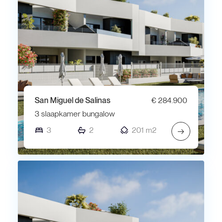
San Miguel de Salinas
€ 284.900
3 slaapkamer bungalow
3
2
201 m2
→