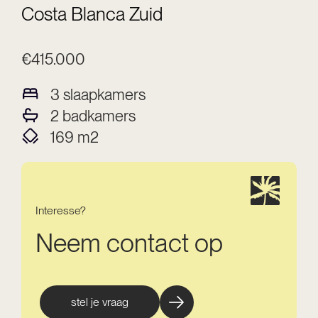
Costa Blanca Zuid
€415.000
3
slaapkamers
2
badkamers
169
m2
Interesse?
Neem contact op
stel je vraag