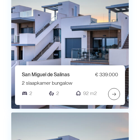
San Miguel de Salinas
€ 339.000
2 slaapkamer bungalow
2
2
92 m2
→