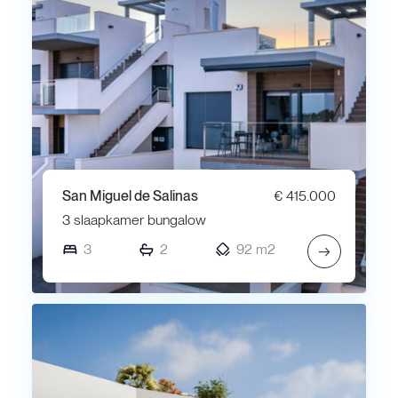
San Miguel de Salinas
€ 415.000
3 slaapkamer bungalow
3
2
92 m2
→