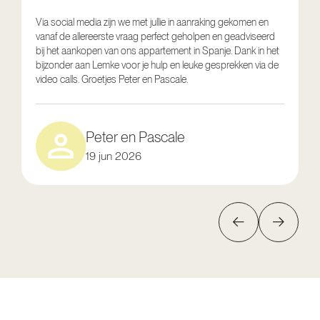
Via social media zijn we met jullie in aanraking gekomen en
vanaf de allereerste vraag perfect geholpen en geadviseerd
V
bij het aankopen van ons appartement in Spanje. Dank in het
o
bijzonder aan Lemke voor je hulp en leuke gesprekken via de
g
video calls. Groetjes Peter en Pascale.
e
Peter en Pascale
19 jun 2026