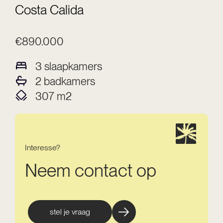
Costa Calida
€890.000
3
slaapkamers
2
badkamers
307
m2
Interesse?
Neem contact op
stel je vraag