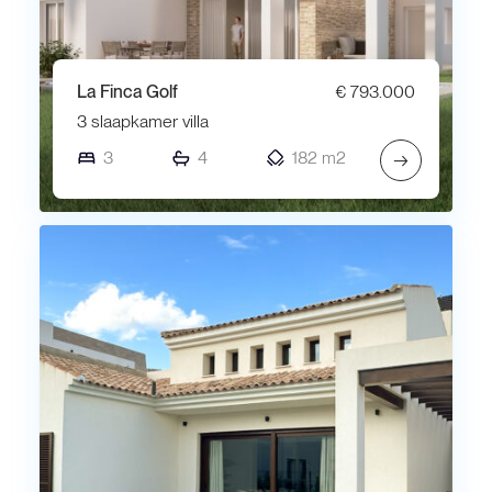
La Finca Golf
€ 793.000
3 slaapkamer villa
3
4
182 m2
→