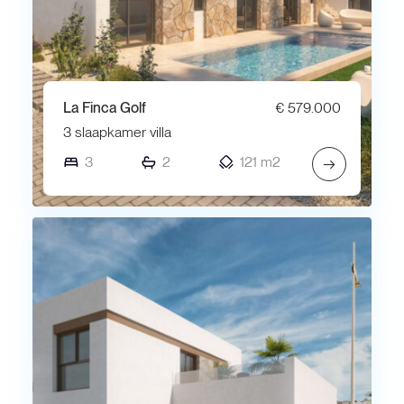
La Finca Golf
€ 579.000
3 slaapkamer villa
3
2
121 m2
→