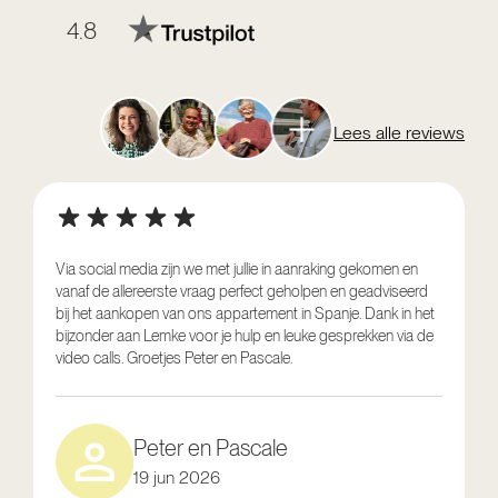
4.8
Lees alle reviews
Via social media zijn we met jullie in aanraking gekomen en
vanaf de allereerste vraag perfect geholpen en geadviseerd
V
bij het aankopen van ons appartement in Spanje. Dank in het
o
bijzonder aan Lemke voor je hulp en leuke gesprekken via de
g
video calls. Groetjes Peter en Pascale.
e
Peter en Pascale
19 jun 2026