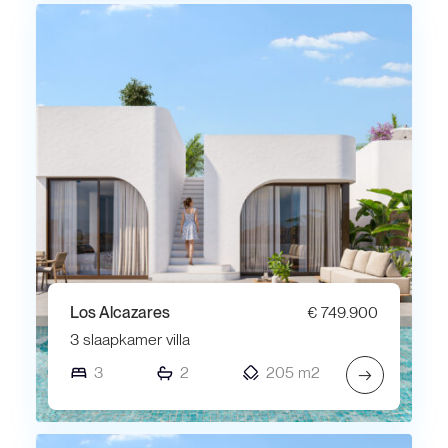
Los Alcazares
€ 749.900
3 slaapkamer villa
3
2
205 m2
→