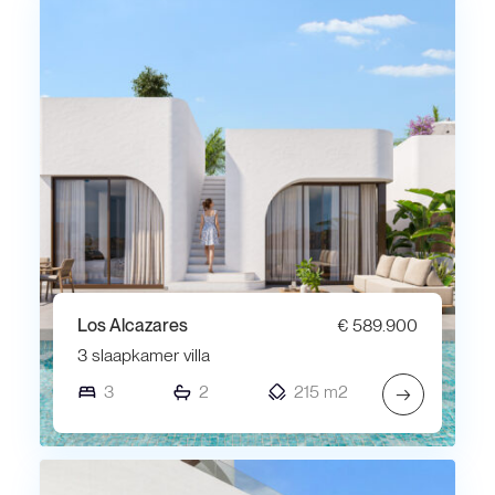
Los Alcazares
€ 589.900
3 slaapkamer villa
3
2
215 m2
→