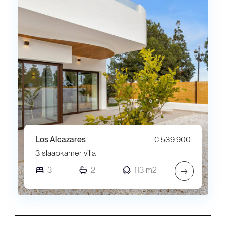
Los Alcazares
€ 539.900
3 slaapkamer villa
3
2
113 m2
→