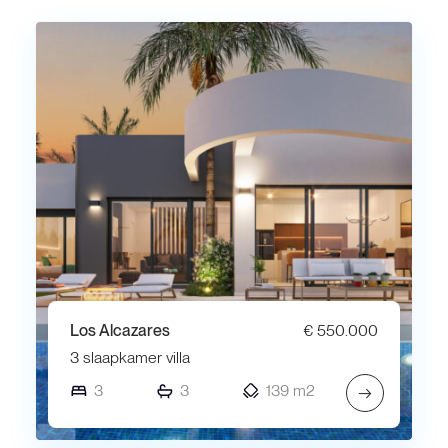
Los Alcazares
€ 550.000
3 slaapkamer villa
3
3
139 m2
→