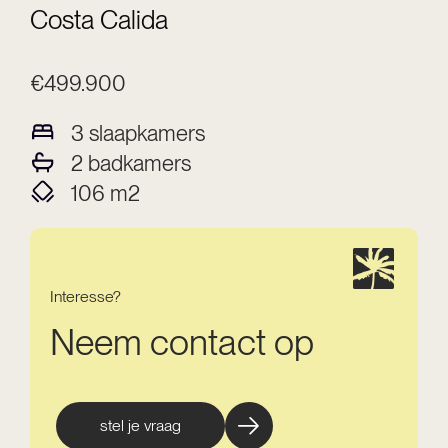
Costa Calida
€499.900
3
slaapkamers
2
badkamers
106
m2
Interesse?
Neem contact op
stel je vraag