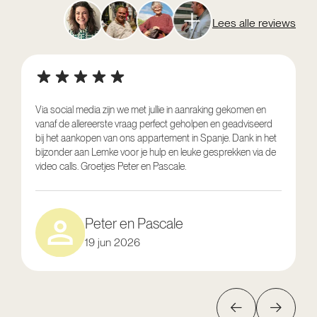
Lees alle reviews
Via social media zijn we met jullie in aanraking gekomen en
vanaf de allereerste vraag perfect geholpen en geadviseerd
V
bij het aankopen van ons appartement in Spanje. Dank in het
o
bijzonder aan Lemke voor je hulp en leuke gesprekken via de
g
video calls. Groetjes Peter en Pascale.
e
Peter en Pascale
19 jun 2026