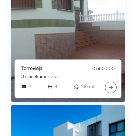
Torrevieja
€ 550.000
3 slaapkamer villa
3
4
319 m2
→