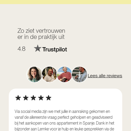
Zo ziet vertrouwen
er in de praktijk uit
4.8
Lees alle reviews
Via social media zijn we met jullie in aanraking gekomen en
vanaf de allereerste vraag perfect geholpen en geadviseerd
V
bij het aankopen van ons appartement in Spanje. Dank in het
o
bijzonder aan Lemke voor je hulp en leuke gesprekken via de
g