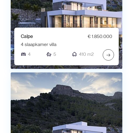
Calpe
€ 1.850.000
4 slaapkamer villa
4
5
410 m2
→