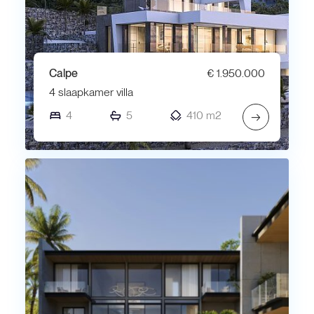
Calpe
€ 1.950.000
4 slaapkamer villa
4
5
410 m2
→