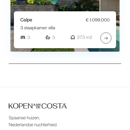
Calpe
€ 1.099.000
3 slaapkamer villa
3
3
273 m2
→
Spaanse huizen,
Nederlandse nuchterheid.