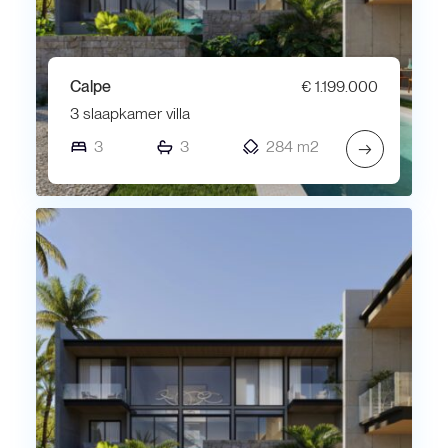
Calpe
€ 1.199.000
3 slaapkamer villa
3
3
284 m2
→