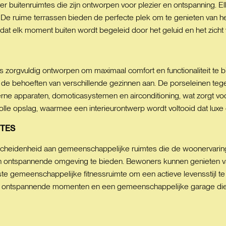
uitenruimtes die zijn ontworpen voor plezier en ontspanning. Elk
 De ruime terrassen bieden de perfecte plek om te genieten van het
 dat elk moment buiten wordt begeleid door het geluid en het zicht v
s zorgvuldig ontworpen om maximaal comfort en functionaliteit te 
 de behoeften van verschillende gezinnen aan. De porseleinen teg
erne apparaten, domoticasystemen en airconditioning, wat zorgt v
volle opslag, waarmee een interieurontwerp wordt voltooid dat luxe e
TES
cheidenheid aan gemeenschappelijke ruimtes die de woonervaring
n ontspannende omgeving te bieden. Bewoners kunnen genieten v
te gemeenschappelijke fitnessruimte om een actieve levensstijl 
 ontspannende momenten en een gemeenschappelijke garage die zo