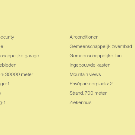
ecurity
Airconditioner
ee
Gemeenschappelijk zwembad
happelijke garage
Gemeenschappelijke tuin
ebieden
Ingebouwde kasten
en: 30000 meter
Mountain views
ge: 1
Privéparkeerplaats: 2
s
Strand: 700 meter
: 1
Ziekenhuis