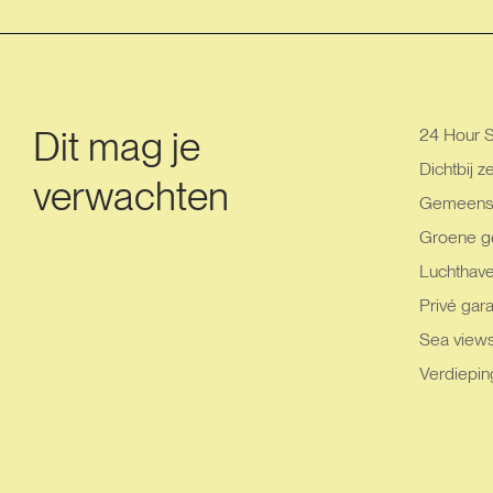
Dit mag je
24 Hour S
Dichtbij z
verwachten
Gemeensc
Groene g
Luchthav
Privé gara
Sea view
Verdieping