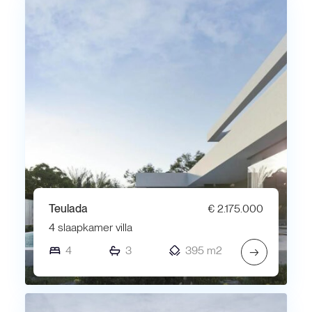
Teulada
€ 2.175.000
4 slaapkamer villa
4
3
395 m2
→