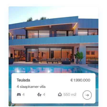
Teulada
€ 1.990.000
4 slaapkamer villa
4
4
550 m2
→