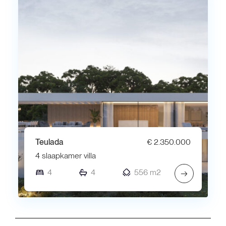
Teulada
€ 2.350.000
4 slaapkamer villa
4
4
556 m2
→