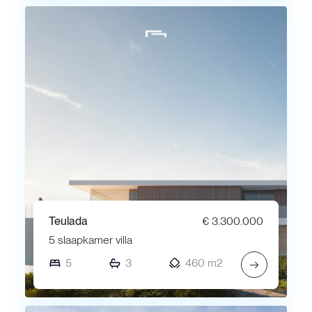
Teulada
€ 3.300.000
5 slaapkamer villa
5
3
460 m2
→