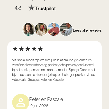
4.8
Lees alle reviews
Via social media zijn we met jullie in aanraking gekomen en
vanaf de allereerste vraag perfect geholpen en geadviseerd
V
bij het aankopen van ons appartement in Spanje. Dank in het
o
bijzonder aan Lemke voor je hulp en leuke gesprekken via de
g
video calls. Groetjes Peter en Pascale.
e
Peter en Pascale
19 jun 2026