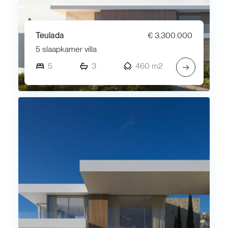
Teulada
€ 3.300.000
5 slaapkamer villa
5
3
460 m2
→