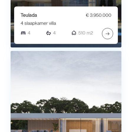
Teulada
€ 3.950.000
4 slaapkamer villa
4
4
510 m2
→