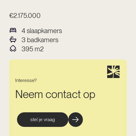
€2.175.000
4
slaapkamers
3
badkamers
395
m2
Interesse?
Neem contact op
stel je vraag