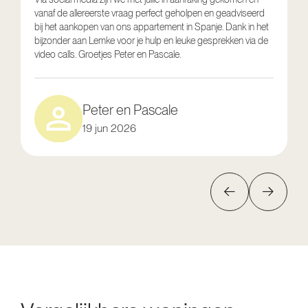
vanaf de allereerste vraag perfect geholpen en geadviseerd
V
bij het aankopen van ons appartement in Spanje. Dank in het
o
bijzonder aan Lemke voor je hulp en leuke gesprekken via de
g
video calls. Groetjes Peter en Pascale.
e
Peter en Pascale
19 jun 2026