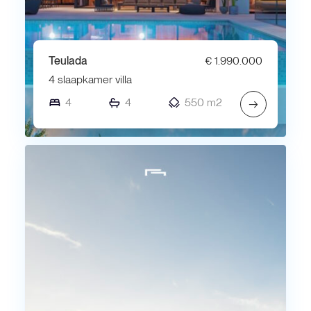
Teulada
€ 1.990.000
4 slaapkamer villa
4
4
550 m2
→