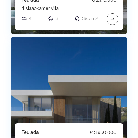
4 slaapkamer villa
4
3
395 m2
→
Teulada
€ 3.950.000