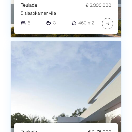
Teulada
€ 3.300.000
5 slaapkamer villa
5
3
460 m2
→
Teulada
€ 2.175.000