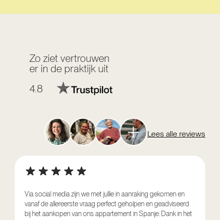
Zo ziet vertrouwen
er in de praktijk uit
4.8
Lees alle reviews
Via social media zijn we met jullie in aanraking gekomen en
vanaf de allereerste vraag perfect geholpen en geadviseerd
V
bij het aankopen van ons appartement in Spanje. Dank in het
o