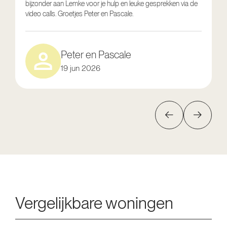
bijzonder aan Lemke voor je hulp en leuke gesprekken via de
g
video calls. Groetjes Peter en Pascale.
e
Peter en Pascale
19 jun 2026
Vergelijkbare woningen