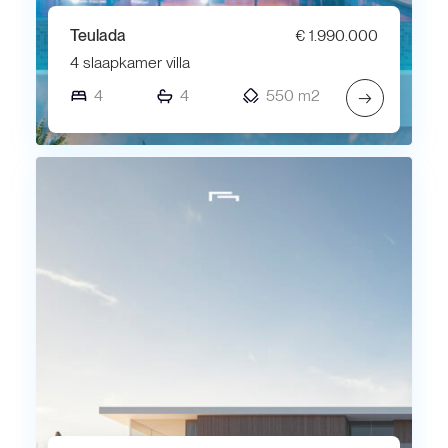
Teulada
€ 1.990.000
4 slaapkamer villa
4
4
550 m2
→