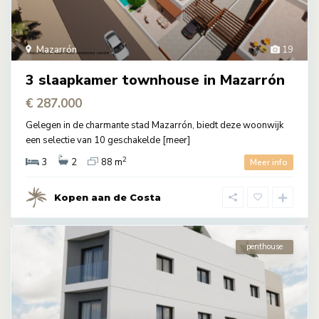
Mazarrón
19
3 slaapkamer townhouse in Mazarrón
€ 287.000
Gelegen in de charmante stad Mazarrón, biedt deze woonwijk
een selectie van 10 geschakelde
[meer]
2
3
2
88 m
Meer info
Kopen aan de Costa
penthouse