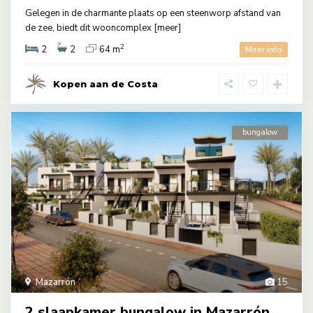
Gelegen in de charmante plaats op een steenworp afstand van
de zee, biedt dit wooncomplex
[meer]
2
2
2
64 m
Meer info
Kopen aan de Costa
bungalow
Mazarrón
15
2 slaapkamer bungalow in Mazarrón