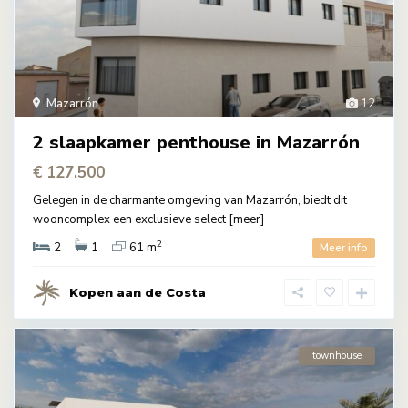
Mazarrón
12
2 slaapkamer penthouse in Mazarrón
€ 127.500
Gelegen in de charmante omgeving van Mazarrón, biedt dit
wooncomplex een exclusieve select
[meer]
2
2
1
61 m
Meer info
Kopen aan de Costa
townhouse