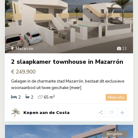
Mazarrón
13
2 slaapkamer townhouse in Mazarrón
€ 249.900
Gelegen in de charmante stad Mazarrón, bestaat dit exclusieve
woonaanbod uit twee geschake
[meer]
2
2
2
65 m
Meer info
Kopen aan de Costa
bungalow