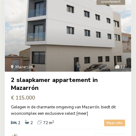
appartement
Mazarrón
12
2 slaapkamer appartement in
Mazarrón
€ 115.000
Gelegen in de charmante omgeving van Mazarrón, biedt dit
wooncomplex een exclusieve select
[meer]
2
2
2
72 m
Meer info