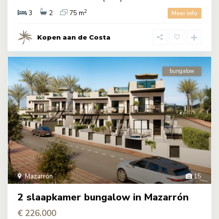
2
3
2
75 m
Meer info
Kopen aan de Costa
bungalow
Mazarrón
15
2 slaapkamer bungalow in Mazarrón
€ 226.000