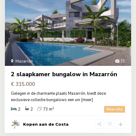
Mazarrón
15
2 slaapkamer bungalow in Mazarrón
€ 315.000
Gelegen in de charmante plaats Mazarrón, biedt deze
exclusieve collectie bungalows een uni
[meer]
2
2
2
73 m
Meer info
Kopen aan de Costa