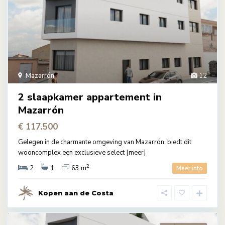
Mazarrón
12
2 slaapkamer appartement in
Mazarrón
€ 117.500
Gelegen in de charmante omgeving van Mazarrón, biedt dit
wooncomplex een exclusieve select
[meer]
2
2
1
63 m
Meer info
Kopen aan de Costa