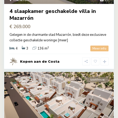
Mazarrón
19
4 slaapkamer geschakelde villa in
Mazarrón
€ 269.000
Gelegen in de charmante stad Mazarrón, biedt deze exclusieve
collectie geschakelde woninge
[meer]
2
4
3
136 m
Meer info
Kopen aan de Costa
townhouse