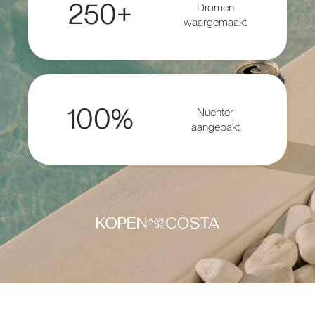
250+
Dromen
waargemaakt
100%
Nuchter
aangepakt